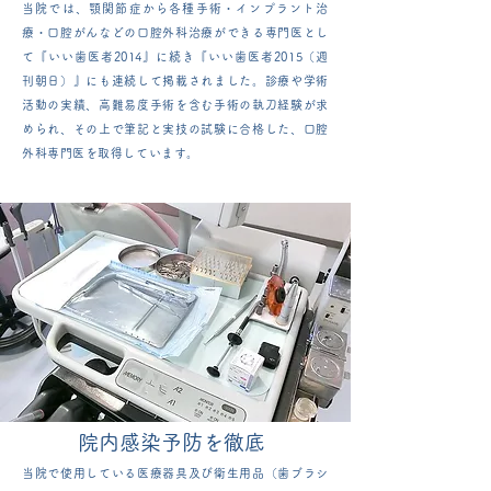
当院では、顎関節症から各種手術・インプラント治
療・口腔がんなどの
口腔外科治療ができる専門医とし
て『いい歯医者2014』に続き
『いい歯医者2015（週
刊朝日）』にも連続して掲載されました。
診療や学術
活動の実績、高難易度手術を含む手術の執刀経験が求
められ、
その上で筆記と実技の試験に合格した、口腔
外科専門医を取得しています。
院内感染予防を徹底
当院で使用している医療器具及び衛生用品（歯ブラシ