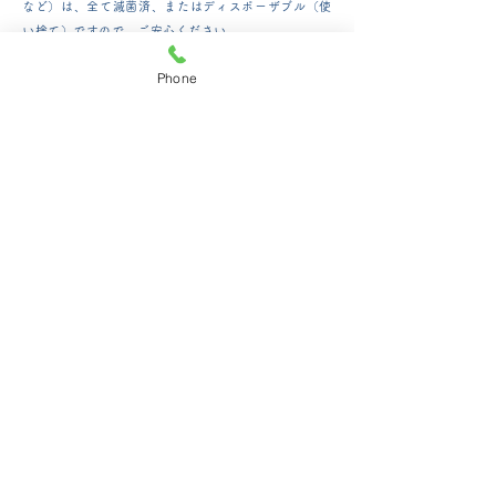
など）は、
全て滅菌済、またはディスポーザブル（使
い捨て）ですので、ご安心ください。
Phone
訪問治療を行っています
通院が困難な患者さんのために、訪問治療を行ってい
ます。ご希望の方はお気軽にご相談ください。